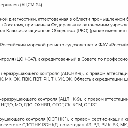
териалов (АЦСМ-64)
кой диагностики, аттестованная в области промышленной 
и «Росатом», признанная Федеральным автономным учрежде
е Классификационное Общество» (РКО) (ранее имевшее н
«Российский морской регистр судоходства» и ФАУ «Росси
нтроля (ЦОК-047), аккредитованный в Совете по професси
неразрушающего контроля (АЦСНК-9), с правом аттестации 
, МК, ОК, ПВК, ПВТ, РК, ТК, УК, ЭК. Область аккредитации 
еразрушающего контроля (АЦЛНК-9), с правом аттестации л
О, НГДО, МО, ГДО, ОХНВП, ОТОГ, СК, КСМ, ОПРС
рушающего контроля (ОСПНК 1), с правом сертификации кан
 системе СДСПНК РОНКД по методам АЭ, ВД, ВИК, ВК, МК, П