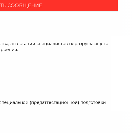
ТЬ СООБЩЕНИЕ
дства, аттестации специалистов неразрушающего
троения.
 специальной (предаттестационной) подготовки