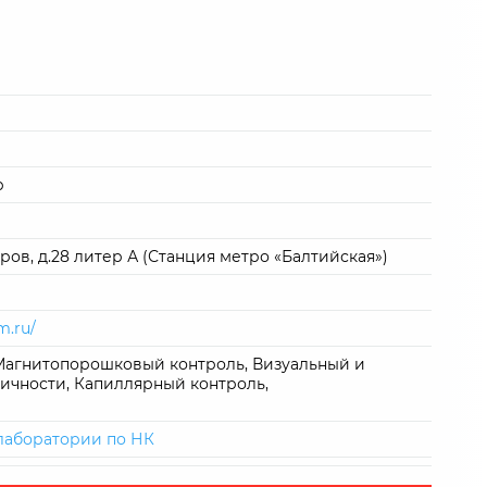
р
ров, д.28 литер А (Станция метро «Балтийская»)
m.ru/
агнитопорошковый контроль, Визуальный и
ичности, Капиллярный контроль,
 лаборатории по НК