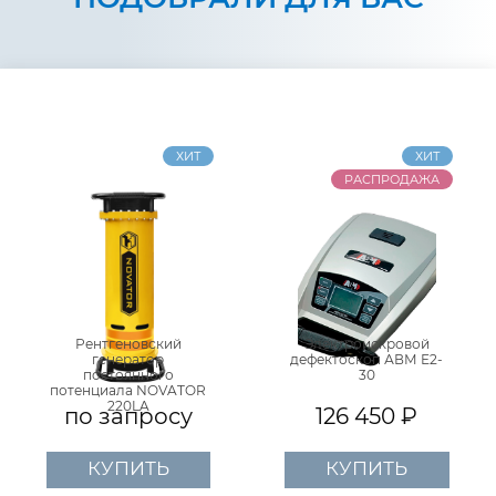
ХИТ
ХИТ
РАСПРОДАЖА
Рентгеновский
Электроискровой
генератор
дефектоскоп АВМ Е2-
постоянного
30
потенциала NOVATOR
220LA
по запросу
126 450 ₽
КУПИТЬ
КУПИТЬ