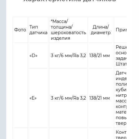
*Масса/
Тип
толщина/
Длина/
Фото
Примене
датчика
шероховатость
диаметр
изделия
Решение
основной
«D»
3 кг/6 мм/Ra 3,2
138/21 мм
задач кон
Штатный д
Датчик с
индентор
поликрис
кубическ
нитрида б
«E»
3 кг/6 мм/Ra 3,2
138/21 мм
массовог
контроля
материал
повышен
твердости
Контроль
твердост