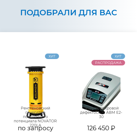
ПОДОБРАЛИ ДЛЯ ВАС
ХИТ
ХИТ
РАСПРОДАЖА
Рентгеновский
Электроискровой
генератор
дефектоскоп АВМ Е2-
постоянного
30
потенциала NOVATOR
220LA
по запросу
126 450 ₽