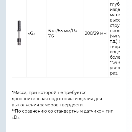
глубинны
изделия;
материал
высокой
структур
6 кг/55 мм/Ra
неодноро
«G»
200/29 мм
7,6
(чугуны, 
т.д.) Ожи
твердост
изделия 
более 450
**Энергия
увеличена
раз.
*Mасса, при которой не требуется
дополнительная подготовка изделия для
выполнения замеров твердости.
**По сравнению со стандартным датчиком тип
«D».